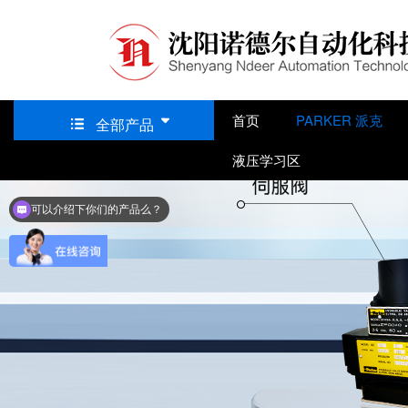
如果商业用途务必到官方购买正版授权,以免引起不必要的法律纠纷-请联系q1
首页
PARKER 派克

全部产品

液压学习区
可以介绍下你们的产品么？