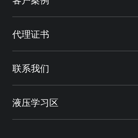
蓄能器
方向控制阀
HIROSE广濑
冶金行业
应用行业
代理证书
派克过滤
压力控制阀
DAIKIN大金
试验设备
液压系统案例
联系我们
方向控制阀
流量控制阀
VICKERS威格士
电厂行业
液压学习区
压力控制阀
液压附件
SUNFAB胜凡
液压阀块
技术咨询