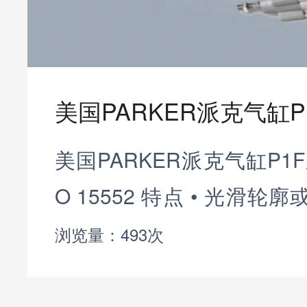
美国PARKER派克气缸P
美国PARKER派克气缸P1
O 15552 特点 • 光滑轮
32 - 125 mm • 耐腐
浏览量：493次
砂和阳极氧化铝制成 • 标准