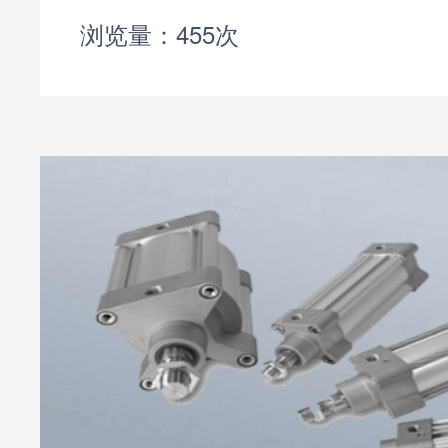
列产品，到货实拍图片：P1F-
浏览量：455次
0-0000是派克气缸P1F系列