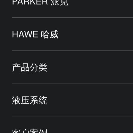
PARKER 派克
液压泵
HAWE 哈威
液压马达
液压泵站
产品分类
液压缸
液压泵
HYDAC贺德克
液压系统
管件
液压油缸
TOKYO KEIKI东京计器
机床行业
客户案例