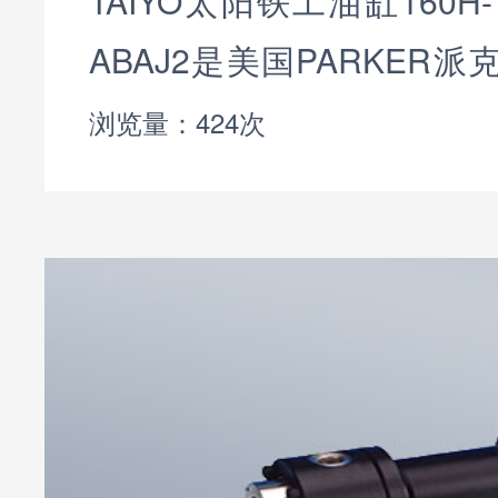
TAIYO太阳铁工油缸160H-1R
ABAJ2是美国PARKER
工生产的液压缸产品。是太阳
浏览量：424次
列16兆帕双动型液压缸。T
缸160