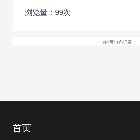
G-8210型板式连接式截止阀
浏览量：99次
-10-23截止阀是强制密封
共1页11条记录
首页