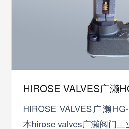
HIROSE VALVES广濑HG-
HIROSE VALVES广濑HG-
本hirose valves广濑