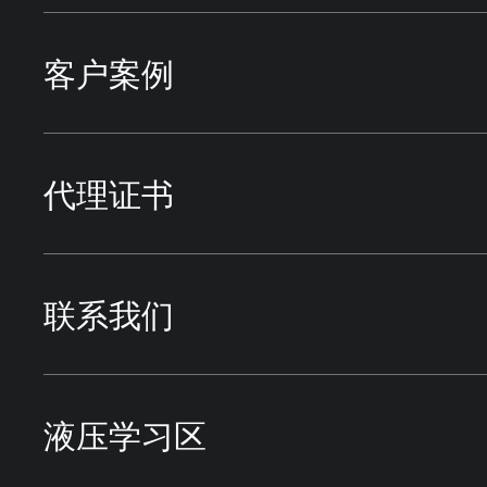
管件
液压油缸
TOKYO KEIKI东京计器
机床行业
客户案例
蓄能器
方向控制阀
HIROSE广濑
冶金行业
应用行业
代理证书
派克过滤
压力控制阀
DAIKIN大金
试验设备
液压系统案例
联系我们
方向控制阀
流量控制阀
VICKERS威格士
电厂行业
液压学习区
压力控制阀
液压附件