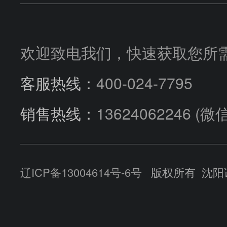
SUNFAB胜凡
液压阀块
技术咨询
流量控制阀
HUADE华德
欢迎致电我们，快速获取您所
汽车行业
选型指导
客服热线：
400-024-7795
销售热线：
13624062246
(微
公司动态
辽ICP备13004614号-6号
版权所有 沈阳